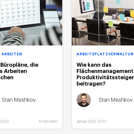
 ARBEITEN
ARBEITSPLATZVERWALTU
r Büropläne, die
Wie kann das
s Arbeiten
Flächenmanagement 
ichen
Produktivitätssteige
beitragen?
Stan Meshkov
Stan Meshkov
, 2022
8 min lesen
Januar 23rd, 2022