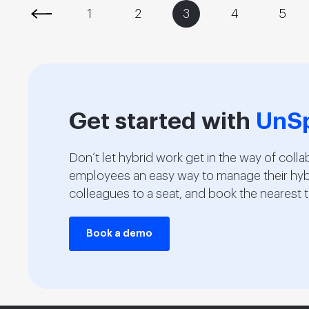
1
2
3
4
5
Get started with
UnS
Don’t let hybrid work get in the way of colla
employees an easy way to manage their hybr
colleagues to a seat, and book the nearest t
Book a demo