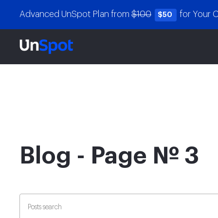
Advanced UnSpot Plan from
$100
for Your
$50
Blog - Page № 3