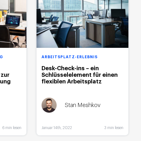
NG
ARBEITSPLATZ-ERLEBNIS
Desk-Check-ins – ein
zur
Schlüsselelement für einen
rung
flexiblen Arbeitsplatz
Stan Meshkov
6 min lesen
Januar 14th, 2022
3 min lesen