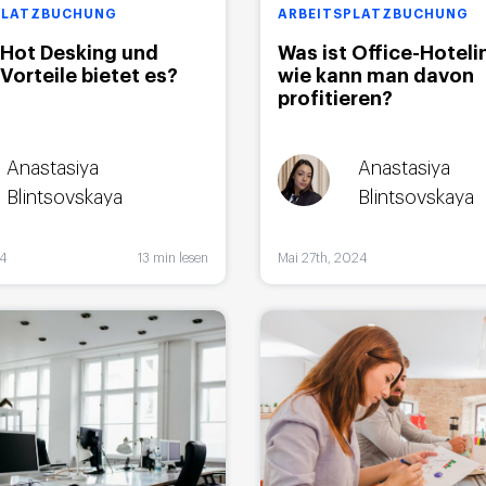
PLATZBUCHUNG
ARBEITSPLATZBUCHUNG
 Hot Desking und
Was ist Office-Hoteli
Vorteile bietet es?
wie kann man davon
profitieren?
Anastasiya
Anastasiya
Blintsovskaya
Blintsovskaya
24
13 min lesen
Mai 27th, 2024