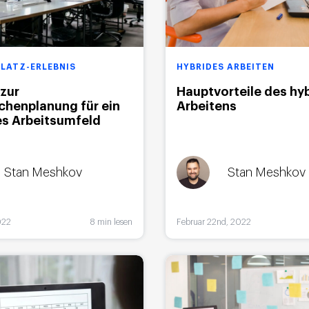
LATZ-ERLEBNIS
HYBRIDES ARBEITEN
 zur
Hauptvorteile des hy
chenplanung für ein
Arbeitens
es Arbeitsumfeld
Stan Meshkov
Stan Meshkov
022
8 min lesen
Februar 22nd, 2022