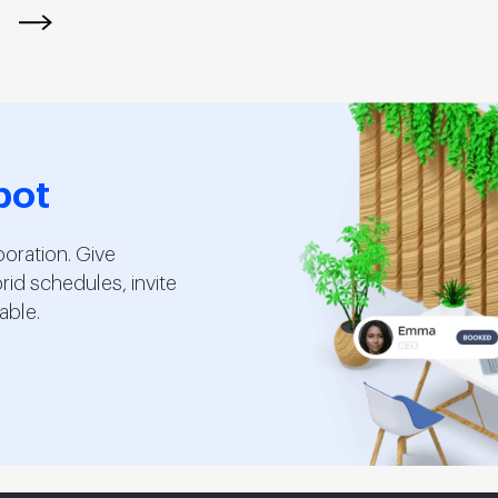
pot
boration. Give
id schedules, invite
able.