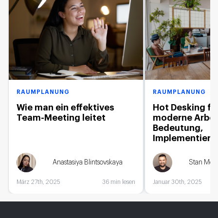
RAUMPLANUNG
RAUMPLANUNG
Wie man ein effektives
Hot Desking fü
Team-Meeting leitet
moderne Arbei
Bedeutung,
Implementierun
Anastasiya Blintsovskaya
Stan Mes
März 27th, 2025
36 min lesen
Januar 30th, 2025