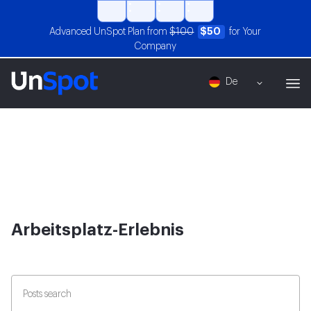
Advanced UnSpot Plan from
$100
$50
for Your
Company
De
Arbeitsplatz-Erlebnis