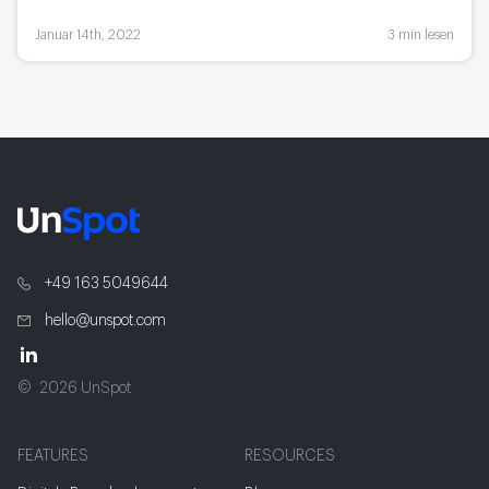
Januar 14th, 2022
3 min lesen
+49 163 5049644
hello@unspot.com
2026 UnSpot
FEATURES
RESOURCES